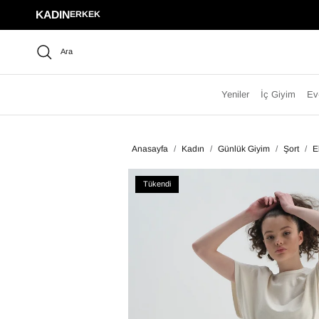
İçeriğe geç
KADIN
ERKEK
Ara
Yeniler
İç Giyim
Ev
Anasayfa
/
Kadın
/
Günlük Giyim
/
Şort
/
E
Tükendi
Tükendi