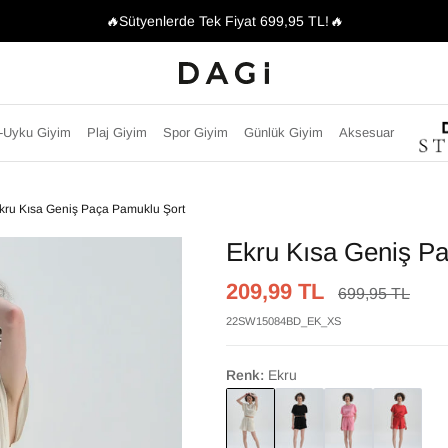
🔥
Sütyenlerde Tek Fiyat 699,95 TL!
🔥
-Uyku Giyim
Plaj Giyim
Spor Giyim
Günlük Giyim
Aksesuar
kru Kısa Geniş Paça Pamuklu Şort
Ekru Kısa Geniş P
209,99 TL
699,95 TL
22SW15084BD_EK_XS
Renk:
Ekru