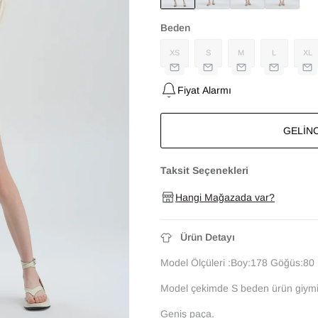
Beden
Ekru
XS
S
M
L
XL
Fiyat Alarmı
GELIN
Taksit Seçenekleri
Hangi Mağazada var?
Ürün Detayı
Model Ölçüleri :Boy:178 Göğüs:80 
Model çekimde S beden ürün giymiş
Geniş paça.