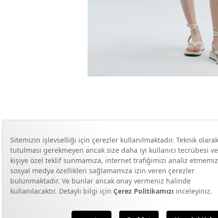
Ürün Bilgileri
Kalıp
Paket İçi Ürün Adedi
Paça